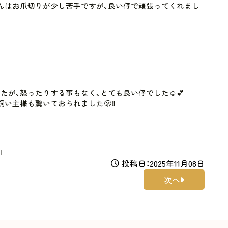
んはお爪切りが少し苦手ですが、良い仔で頑張ってくれまし
が、怒ったりする事もなく、とても良い仔でした☺️💕
い主様も驚いておられました🫢‼️
️
投稿日：2025年11月08日
次へ