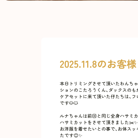
2025.11.8のお客様
本日トリミングさせて頂いたわんちゃ
ションのこたろうくん、ダックスのも
ケアセットに来て頂いた仔たちは、フ
です🐶🐱
ルナちゃんは前回と同じ全身ハサミカ
ハサミカットをさせて頂きました✂️✨
お洋服を着せたいとの事で、お体スッ
たです😊✨