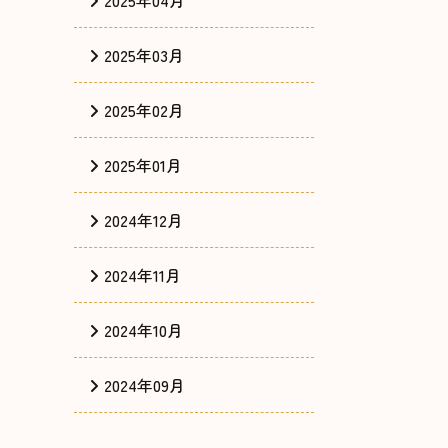
2025年04月
2025年03月
2025年02月
2025年01月
2024年12月
2024年11月
2024年10月
2024年09月