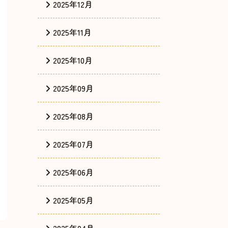
2025年12月
2025年11月
2025年10月
2025年09月
2025年08月
2025年07月
2025年06月
2025年05月