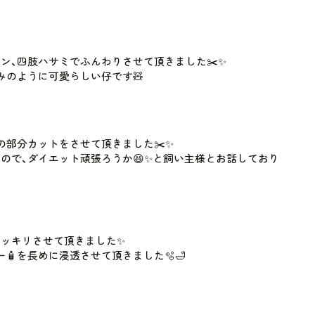
ン、四肢ハサミでふんわりさせて頂きました✂️✨
みのように可愛らしい仔です🧸
の部分カットをさせて頂きました✂️✨
ので、ダイエット頑張ろうか😆✨と飼い主様とお話しており
ッキリさせて頂きました✨
🧴を長めに浸透させて頂きました🫧🛁