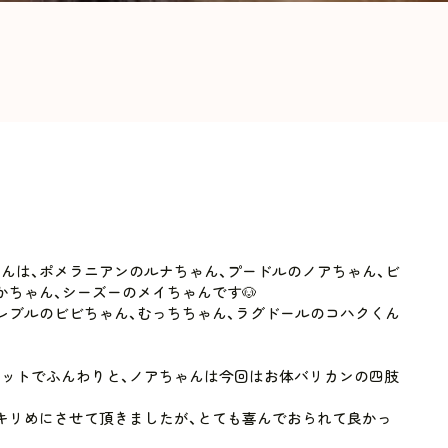
んは、ポメラニアンのルナちゃん、プードルのノアちゃん、ビ
かちゃん、シーズーのメイちゃんです🐶
レブルのビビちゃん、むっちちゃん、ラグドールのコハクくん
ットでふんわりと、ノアちゃんは今回はお体バリカンの四肢
キリめにさせて頂きましたが、とても喜んでおられて良かっ