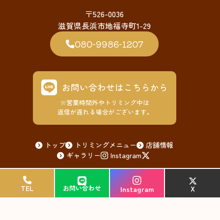
〒526-0036
滋賀県長浜市地福寺町1-29
080-9986-1207
お問い合わせはこちらから
※営業時間外やトリミング中は
返信が遅れる場合がございます。
トップ
トリミングメニュー
店舗情報
ギャラリー
Instagram
© 2026 ペットサロンまーれん
TEL
TEL
お問い合わせ
お問い合わせ
X
X
Instagram
Instagram