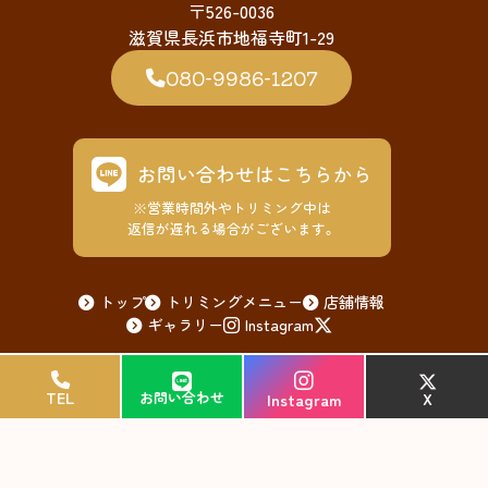
〒526-0036
滋賀県長浜市地福寺町1-29
080-9986-1207
お問い合わせはこちらから
※営業時間外やトリミング中は
返信が遅れる場合がございます。
トップ
トリミングメニュー
店舗情報
ギャラリー
Instagram
© 2026 ペットサロンまーれん
TEL
TEL
お問い合わせ
お問い合わせ
X
X
Instagram
Instagram