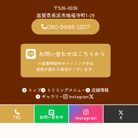
〒526-0036
滋賀県長浜市地福寺町1-29
080-9986-1207
お問い合わせはこちらから
※営業時間外やトリミング中は
返信が遅れる場合がございます。
トップ
トリミングメニュー
店舗情報
ギャラリー
Instagram
© 2026 ペットサロンまーれん
TEL
TEL
お問い合わせ
お問い合わせ
X
X
Instagram
Instagram