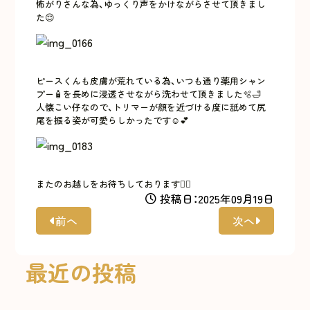
怖がりさんな為、ゆっくり声をかけながらさせて頂きまし
た😌
ピースくんも皮膚が荒れている為、いつも通り薬用シャン
プー🧴を長めに浸透させながら洗わせて頂きました🫧🛁
人懐こい仔なので、トリマーが顔を近づける度に舐めて尻
尾を振る姿が可愛らしかったです☺️💕
またのお越しをお待ちしております🙇‍♀️
投稿日：2025年09月19日
前へ
次へ
最近の投稿