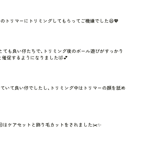
のトリマーにトリミングしてもらってご機嫌でした😆💖
とても良い仔たちで、トリミング後のボール遊びがすっかり
催促するようになりました🤣💕
ていて良い仔でしたし、トリミング中はトリマーの顔を舐め
回はケアセットと飾り毛カットをされました✂️✨