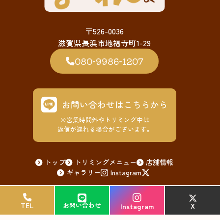
〒526-0036
滋賀県長浜市地福寺町1-29
080-9986-1207
お問い合わせはこちらから
※営業時間外やトリミング中は
返信が遅れる場合がございます。
トップ
トリミングメニュー
店舗情報
ギャラリー
Instagram
© 2026 ペットサロンまーれん
TEL
TEL
お問い合わせ
お問い合わせ
X
X
Instagram
Instagram