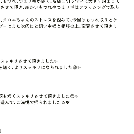
、もつれ、つまり毛が多く、皮膚に引っ付いて大きく固まって
させて頂き、細かいもつれやつまり毛はブラッシングで取ら
、クロエちゃんのストレスを鑑みて、今回はもつれ取りとケ
プーはまた次回にと飼い主様と相談の上、変更させて頂きま
スッキリさせて頂きました✨
を短く、よりスッキリになられました😆✨
顔も短くスッキリさせて頂きました😊✨
んで、ご満悦で帰られました☺️💖
️