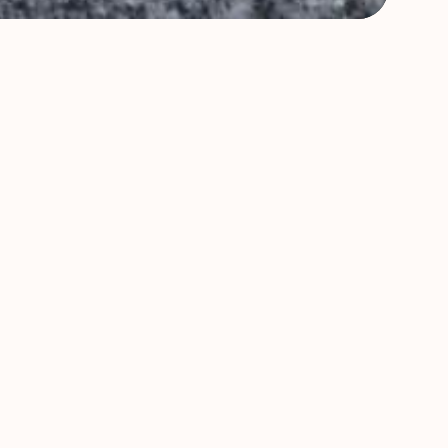
03
信頼対応で
安心