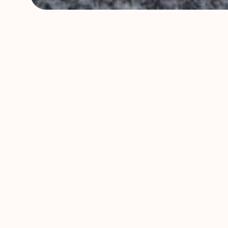
3つ
当サロン
の安心
01
薬用シャンプーで
安心